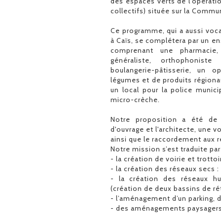
des espaces verts de l'opérati
collectifs) située sur la Commu
Ce programme, qui a aussi vocat
à Caïs, se complétera par un 
comprenant une pharmacie,
généraliste, orthophonist
boulangerie-pâtisserie, un 
légumes et de produits régionau
un local pour la police munic
micro-crèche.
Notre proposition a été de r
d'ouvrage et l'architecte, une 
ainsi que le raccordement aux 
Notre mission s’est traduite par
- la création de voirie et trottoi
- la création des réseaux secs :
- la création des réseaux hu
(création de deux bassins de ré
- l’aménagement d’un parking, de
- des aménagements paysagers,