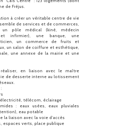
on "Caïs Centre" : 123 logements (dont
ne de Fréjus.
ion à créer un véritable centre de vie
ensemble de services et de commerces,
 un pôle médical (kiné, médecin
e et infirmier), une banque, une
opticien, un commerce de fruits et
x, un salon de coiffure et esthétique,
ipale, une annexe de la mairie et une
éaliser, en liaison avec le maître
voie de desserte interne au lotissement
réseaux.
 :
rs
 électricité, télécom, éclairage
mides : eaux usées, eaux pluviales
tention), eau potable
 la liaison avec la voie d’accès
 espaces verts, place publique