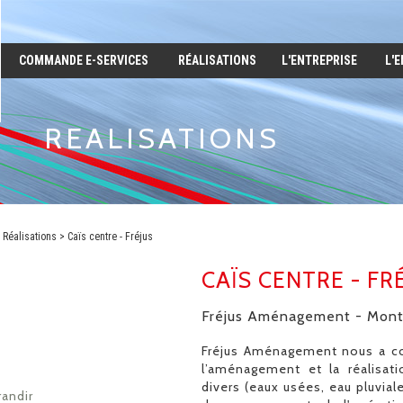
COMMANDE E-SERVICES
RÉALISATIONS
L'ENTREPRISE
L'
REALISATIONS
Réalisations
Caïs centre - Fréjus
CAÏS CENTRE - FR
Fréjus Aménagement - Mont
Fréjus Aménagement nous a con
l’aménagement et la réalisati
divers (eaux usées, eau pluviale
randir