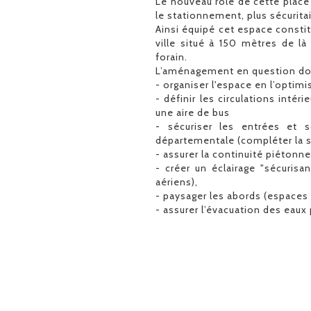
Le nouveau rôle de cette place
le stationnement, plus sécuritai
Ainsi équipé cet espace constit
ville situé à 150 mètres de l
forain.
L’aménagement en question do
- organiser l'espace en l’optim
- définir les circulations intér
une aire de bus
- sécuriser les entrées et s
départementale (compléter la si
- assurer la continuité piétonne
- créer un éclairage "sécurisa
aériens),
- paysager les abords (espaces 
- assurer l’évacuation des eaux 