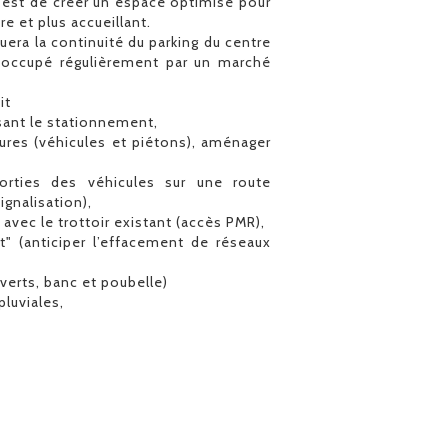
 est de créer un espace optimisé pour
re et plus accueillant.
uera la continuité du parking du centre
à occupé régulièrement par un marché
it
isant le stationnement,
ieures (véhicules et piétons), aménager
orties des véhicules sur une route
gnalisation),
 avec le trottoir existant (accès PMR),
nt" (anticiper l’effacement de réseaux
verts, banc et poubelle)
pluviales,